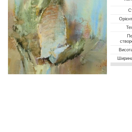
С
Oрієн
Те
Пе
створ
Висота
Ширина