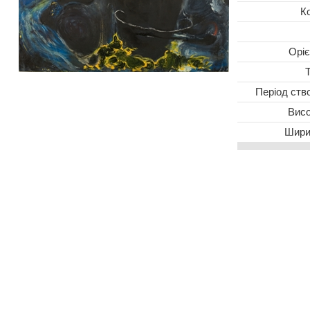
К
Oріє
Період ств
Висо
Шири