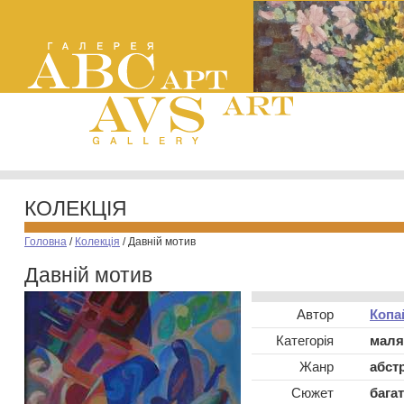
КОЛЕКЦІЯ
Головна
/
Колекція
/
Давній мотив
Давній мотив
Автор
Копа
Категорія
маля
Жанр
абст
Сюжет
бага