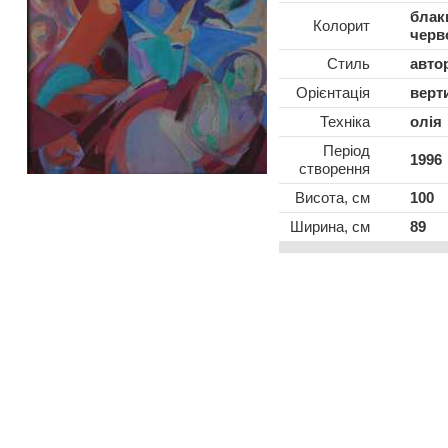
блаки
Колорит
черво
Стиль
авто
Oрієнтація
верт
Техніка
олія
Період
1996
створення
Висота, см
100
Ширина, см
89