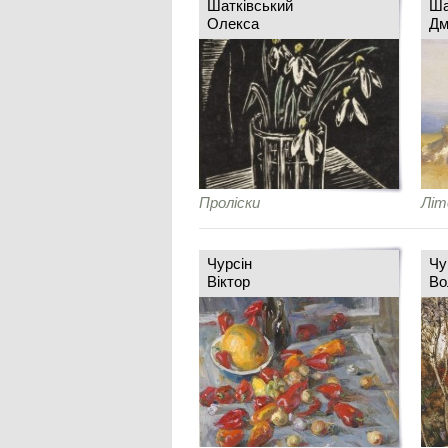
Шатківський
Ша
Олекса
Дм
Проліски
Літ
Чурсін
Чу
Віктор
Во