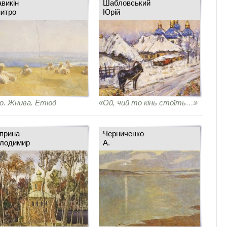
викін
Шабловський
итро
Юрій
о. Жнива. Етюд
«Ой, чий то кінь стоїть…»
прина
Черниченко
лодимир
А.