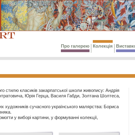
Про галерею
Колекція
Виставк
го стилю класиків закарпатської школи живопису: Андрія
тратовича, Юрія Герца, Василя Габди, Золтана Шолтеса,
их художників сучасного українського малярства: Бориса
няка.
могти у виборі картини, у формуванні колекції,