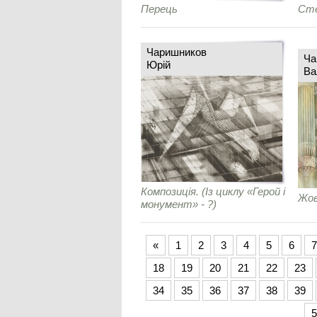
Перець
Сте
Чаришников
Ча
Юрій
Ва
Композиція. (Із циклу «Герой і
Жов
монумент» - ?)
«
1
2
3
4
5
6
7
18
19
20
21
22
23
34
35
36
37
38
39
5