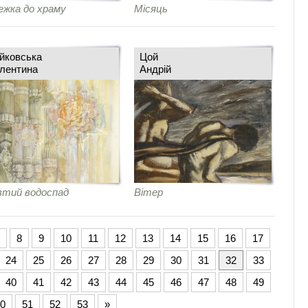
жка до храму
Місяць
йковська
Цой
лентина
Андрій
тий водоспад
Вітер
8
9
10
11
12
13
14
15
16
17
24
25
26
27
28
29
30
31
32
33
40
41
42
43
44
45
46
47
48
49
0
51
52
53
»