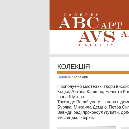
КОЛЕКЦІЯ
Головна
/
Колекція
Пропонуємо мистецькі твори високо
Коцки, Антона Кашшая, Ернеста Кон
Івана Шутєва.
Також до Вашої уваги – твори відом
Буряка, Михайла Демцю, Петра Сип
Завжди раді проконсультувати, допо
мистецької збірки.