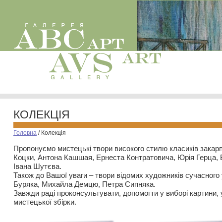
КОЛЕКЦІЯ
Головна
/
Колекція
Пропонуємо мистецькі твори високого стилю класиків закар
Коцки, Антона Кашшая, Ернеста Контратовича, Юрія Герца,
Івана Шутєва.
Також до Вашої уваги – твори відомих художників сучасного
Буряка, Михайла Демцю, Петра Сипняка.
Завжди раді проконсультувати, допомогти у виборі картини, 
мистецької збірки.