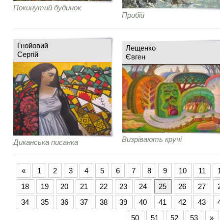
Покинутий будинок
Прибій
Гнойовий
Лещенко
Сергій
Євген
Визрівають кручі
Диканська писанка
«
1
2
3
4
5
6
7
8
9
10
11
18
19
20
21
22
23
24
25
26
27
34
35
36
37
38
39
40
41
42
43
50
51
52
53
»