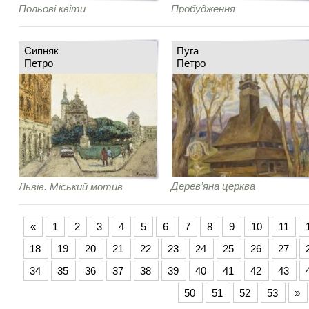
Польові квіти
Пробудження
Сипняк
Пуга
Петро
Петро
Дерев’яна церква
Львів. Міський мотив
«
1
2
3
4
5
6
7
8
9
10
11
18
19
20
21
22
23
24
25
26
27
34
35
36
37
38
39
40
41
42
43
50
51
52
53
»