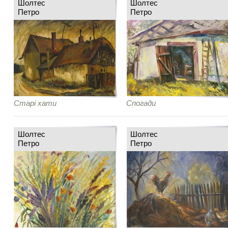
Шолтес
Шолтес
Петро
Петро
Старі хати
Спогади
Шолтес
Шолтес
Петро
Петро