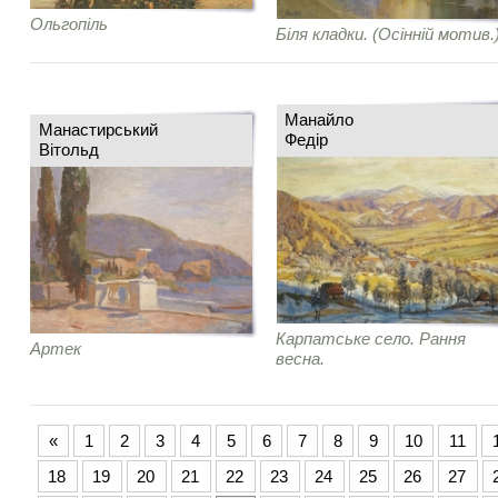
Ольгопіль
Біля кладки. (Осінній мотив.
Манайло
Манастирський
Федір
Вітольд
Карпатське село. Рання
Артек
весна.
«
1
2
3
4
5
6
7
8
9
10
11
18
19
20
21
22
23
24
25
26
27