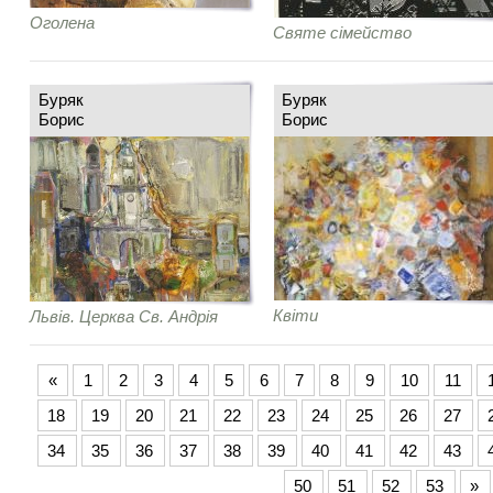
Оголена
Святе сімейство
Буряк
Буряк
Борис
Борис
Квіти
Львів. Церква Св. Андрія
«
1
2
3
4
5
6
7
8
9
10
11
18
19
20
21
22
23
24
25
26
27
34
35
36
37
38
39
40
41
42
43
50
51
52
53
»