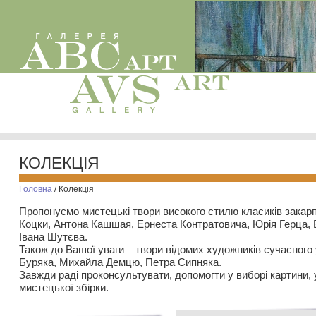
КОЛЕКЦІЯ
Головна
/
Колекція
Пропонуємо мистецькі твори високого стилю класиків закар
Коцки, Антона Кашшая, Ернеста Контратовича, Юрія Герца,
Івана Шутєва.
Також до Вашої уваги – твори відомих художників сучасного
Буряка, Михайла Демцю, Петра Сипняка.
Завжди раді проконсультувати, допомогти у виборі картини, 
мистецької збірки.