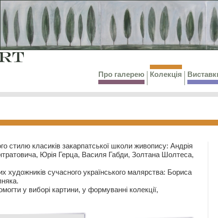
Про галерею
Колекція
Виставк
го стилю класиків закарпатської школи живопису: Андрія
тратовича, Юрія Герца, Василя Габди, Золтана Шолтеса,
их художників сучасного українського малярства: Бориса
няка.
могти у виборі картини, у формуванні колекції,