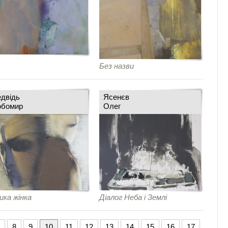
Без назви
двідь
Ясенєв
бомир
Олег
ика жінка
Діалог Неба і Землі
8
9
10
11
12
13
14
15
16
17