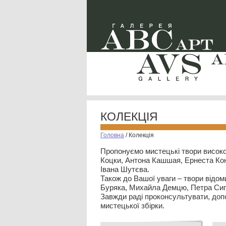
КОЛЕКЦІЯ
Головна
/
Колекція
Пропонуємо мистецькі твори високо
Коцки, Антона Кашшая, Ернеста Кон
Івана Шутєва.
Також до Вашої уваги – твори відом
Буряка, Михайла Демцю, Петра Сип
Завжди раді проконсультувати, допо
мистецької збірки.