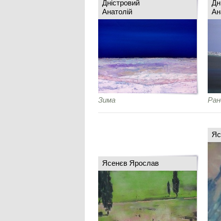
Дністровий
Дн
Анатолій
Ан
Зима
Ран
Яс
Ясенєв Ярослав