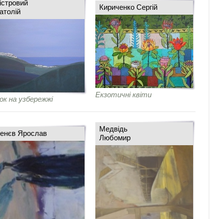
істровий
Кириченко Сергій
атолій
Екзотичні квіти
ок на узбережжі
Медвідь
енєв Ярослав
Любомир