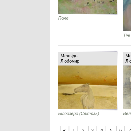
Поле
Тіні
Медвідь
Ме
Любомир
Лю
Білоозеро (Світязь)
Вел
«
1
2
3
4
5
6
7